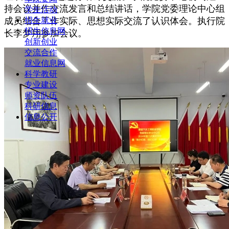
持会议并作交流发言和总结讲话，学院党委理论中心组
学生活动
成员结合工作实际、思想实际交流了认识体会。执行院
招生就业
招生信息网
长李梦翔参加会议。
创新创业
交流合作
就业信息网
科学教研
专业建设
师资队伍
科研信息
信息公开