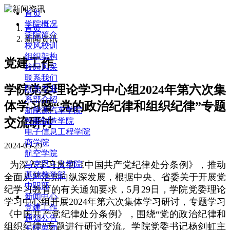
首页
学院概况
首页
学院简介
新闻资讯
校风校训
组织架构
党建工作
校园风采
联系我们
学院党委理论学习中心组2024年第六次集
院系专业
系部介绍
体学习暨“党的政治纪律和组织纪律”专题
新能源汽车学院
交流研讨
智能制造学院
电子信息工程学院
商学院
2024-05-29
航空学院
为深入学习贯彻《中国共产党纪律处分条例》，推动
马克思主义学院
基础教学部
全面从严治党向纵深发展，根据中央、省委关于开展党
中职部
纪学习教育的有关通知要求，5月29日，学院党委理论
新闻中心
学习中心组开展2024年第六次集体学习研讨，专题学习
党建工作
《中国共产党纪律处分条例》，围绕“党的政治纪律和
通知公告
组织纪律”专题进行研讨交流。学院党委书记杨剑虹主
车院要闻