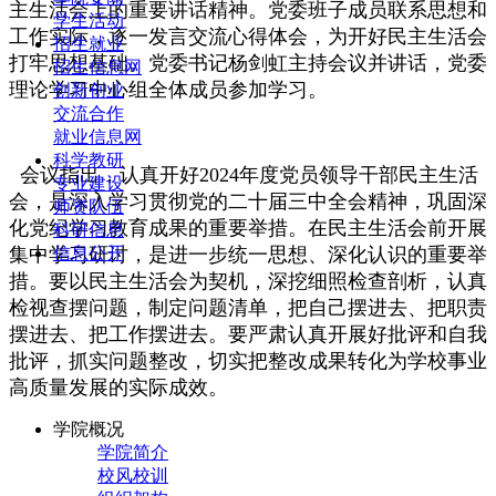
主生活会上的重要讲话精神。党委班子成员联系思想和
学生活动
工作实际，逐一发言交流心得体会，为开好民主生活会
招生就业
打牢思想基础。党委书记杨剑虹主持会议并讲话，党委
招生信息网
理论学习中心组全体成员参加学习。
创新创业
交流合作
就业信息网
科学教研
会议指出，认真开好2024年度党员领导干部民主生活
专业建设
会，是深入学习贯彻党的二十届三中全会精神，巩固深
师资队伍
化党纪学习教育成果的重要举措。在民主生活会前开展
科研信息
集中学习研讨，是进一步统一思想、深化认识的重要举
信息公开
措。要以民主生活会为契机，深挖细照检查剖析，认真
检视查摆问题，制定问题清单，把自己摆进去、把职责
摆进去、把工作摆进去。要严肃认真开展好批评和自我
批评，抓实问题整改，切实把整改成果转化为学校事业
高质量发展的实际成效。
学院概况
学院简介
校风校训