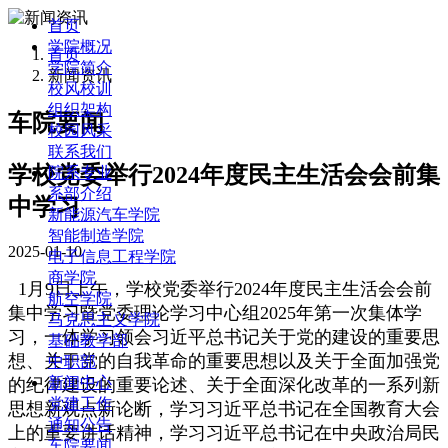
首页
学院概况
首页
学院简介
新闻资讯
校风校训
组织架构
车院要闻
校园风采
联系我们
学校党委举行2024年度民主生活会会前集
院系专业
系部介绍
中学习
新能源汽车学院
智能制造学院
2025-01-10
电子信息工程学院
商学院
1月9日上午，学校党委举行2024年度民主生活会会前
航空学院
集中学习暨党委理论学习中心组2025年第一次集体学
马克思主义学院
习，一体学习领会习近平总书记关于党的建设的重要思
基础教学部
想、关于党的自我革命的重要思想以及关于全面加强党
中职部
新闻中心
的纪律建设的重要论述、关于全面深化改革的一系列新
党建工作
思想新观点新论断，学习习近平总书记在全国教育大会
通知公告
上的重要讲话精神，学习习近平总书记在中央政治局民
车院要闻