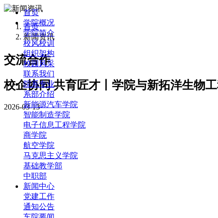
首页
学院概况
首页
学院简介
新闻资讯
校风校训
组织架构
交流合作
校园风采
联系我们
校企协同 共育匠才丨学院与新拓洋生物
院系专业
系部介绍
新能源汽车学院
2026-03-13
智能制造学院
电子信息工程学院
商学院
航空学院
马克思主义学院
基础教学部
中职部
新闻中心
党建工作
通知公告
车院要闻