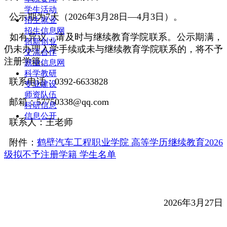
学生活动
公示期为7天（2026年3月28日—4月3日）。
招生就业
招生信息网
如有异议，请及时与继续教育学院联系。公示期满，
创新创业
仍未办理入学手续或未与继续教育学院联系的，将不予
交流合作
注册学籍。
就业信息网
科学教研
联系电话：0392-6633828
专业建设
师资队伍
邮箱：57750338@qq.com
科研信息
信息公开
联系人：王老师
附件：
鹤壁汽车工程职业学院 高等学历继续教育2026
级拟不予注册学籍 学生名单
2026年3月27日