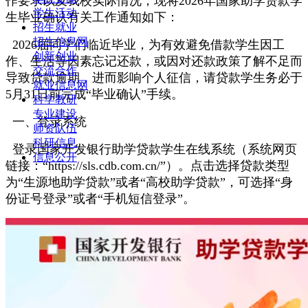
作要求以及我校实际情况，现将2026年国家助学贷款学
学生活动
生毕业确认有关工作通知如下：
招生就业
招生信息网
2026届同学们临近毕业，为有效避免借款学生因工
创新创业
作、生活等因素忘记还款，或因对还款政策了解不足而
交流合作
导致贷款逾期，进而影响个人征信，请贷款学生务必于
就业信息网
5月31日前完成“毕业确认”手续。
科学教研
专业建设
一、登录系统
师资队伍
科研信息
登录国家开发银行助学贷款学生在线系统（系统网页
信息公开
链接：“https://sls.cdb.com.cn/”）。点击选择贷款类型
为“生源地助学贷款”或者“高校助学贷款”，可选择“身
份证号登录”或者“手机短信登录”。