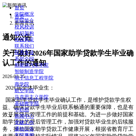
首页
学院概况
首页
学院简介
新闻资讯
校风校训
组织架构
通知公告
校园风采
联系我们
关于做好2026年国家助学贷款学生毕业确
院系专业
系部介绍
认工作的通知
新能源汽车学院
智能制造学院
2026-03-25
电子信息工程学院
商学院
2026届全体毕业生：
航空学院
马克思主义学院
国家助学贷款学生毕业确认工作，是维护贷款学生权
基础教学部
益、确保贷款学生毕业后联系畅通的重要保障，也是有
中职部
效开展贷后管理工作的前提和基础。为进一步做好国家
新闻中心
助学贷款的贷后管理工作，加强对贷款毕业生的后续服
党建工作
务，推动国家助学贷款工作健康开展，根据省教育厅工
通知公告
车院要闻