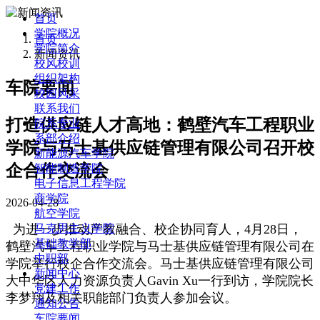
首页
学院概况
首页
学院简介
新闻资讯
校风校训
组织架构
车院要闻
校园风采
联系我们
打造供应链人才高地：鹤壁汽车工程职业
院系专业
系部介绍
学院与马士基供应链管理有限公司召开校
新能源汽车学院
企合作交流会
智能制造学院
电子信息工程学院
商学院
2026-04-28
航空学院
为进一步推动产教融合、校企协同育人，4月28日，
马克思主义学院
基础教学部
鹤壁汽车工程职业学院与马士基供应链管理有限公司在
中职部
学院举行校企合作交流会。马士基供应链管理有限公司
新闻中心
大中华区人力资源负责人Gavin Xu一行到访，学院院长
党建工作
李梦翔及相关职能部门负责人参加会议。
通知公告
车院要闻