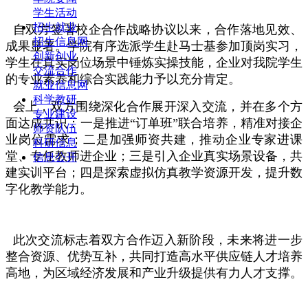
学生活动
招生就业
自双方签署校企合作战略协议以来，合作落地见效、
招生信息网
成果显著。学院有序选派学生赴马士基参加顶岗实习，
创新创业
学生在真实岗位场景中锤炼实操技能，企业对我院学生
交流合作
的专业素养和综合实践能力予以充分肯定。
就业信息网
科学教研
会上，双方围绕深化合作展开深入交流，并在多个方
专业建设
面达成共识：一是推进“订单班”联合培养，精准对接企
师资队伍
业岗位需求；二是加强师资共建，推动企业专家进课
科研信息
堂、专任教师进企业；三是引入企业真实场景设备，共
信息公开
建实训平台；四是探索虚拟仿真教学资源开发，提升数
字化教学能力。
此次交流标志着双方合作迈入新阶段，未来将进一步
整合资源、优势互补，共同打造高水平供应链人才培养
高地，为区域经济发展和产业升级提供有力人才支撑。