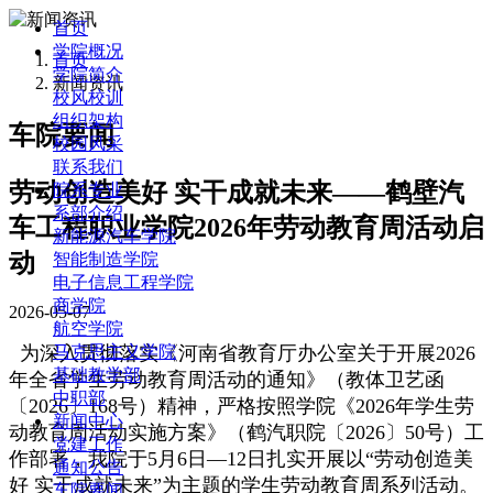
首页
学院概况
首页
学院简介
新闻资讯
校风校训
组织架构
车院要闻
校园风采
联系我们
劳动创造美好 实干成就未来——鹤壁汽
院系专业
系部介绍
车工程职业学院2026年劳动教育周活动启
新能源汽车学院
动
智能制造学院
电子信息工程学院
商学院
2026-05-07
航空学院
为深入贯彻落实《河南省教育厅办公室关于开展2026
马克思主义学院
基础教学部
年全省学生劳动教育周活动的通知》（教体卫艺函
中职部
〔2026〕168号）精神，严格按照学院《2026年学生劳
新闻中心
动教育周活动实施方案》（鹤汽职院〔2026〕50号）工
党建工作
作部署，我院于5月6日—12日扎实开展以“劳动创造美
通知公告
好 实干成就未来”为主题的学生劳动教育周系列活动。
车院要闻