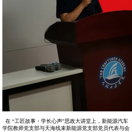
在 “工匠故事・学长心声”思政大讲堂上，新能源汽车
学院教师党支部与天海线束新能源党支部党员代表与会