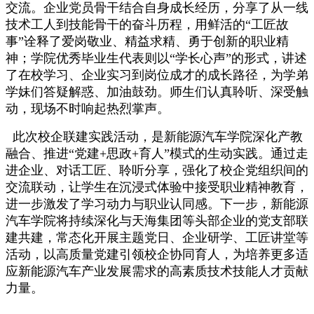
交流。企业党员骨干结合自身成长经历，分享了从一线
技术工人到技能骨干的奋斗历程，用鲜活的“工匠故
事”诠释了爱岗敬业、精益求精、勇于创新的职业精
神；学院优秀毕业生代表则以“学长心声”的形式，讲述
了在校学习、企业实习到岗位成才的成长路径，为学弟
学妹们答疑解惑、加油鼓劲。师生们认真聆听、深受触
动，现场不时响起热烈掌声。
此次校企联建实践活动，是新能源汽车学院深化产教
融合、推进“党建+思政+育人”模式的生动实践。通过走
进企业、对话工匠、聆听分享，强化了校企党组织间的
交流联动，让学生在沉浸式体验中接受职业精神教育，
进一步激发了学习动力与职业认同感。下一步，新能源
汽车学院将持续深化与天海集团等头部企业的党支部联
建共建，常态化开展主题党日、企业研学、工匠讲堂等
活动，以高质量党建引领校企协同育人，为培养更多适
应新能源汽车产业发展需求的高素质技术技能人才贡献
力量。