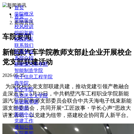
首页
学院概况
首页
学院简介
新闻资讯
校风校训
组织架构
车院要闻
校园风采
联系我们
新能源汽车学院教师支部赴企业开展校企
院系专业
系部介绍
党支部联建活动
新能源汽车学院
智能制造学院
2026-05-25
电子信息工程学院
商学院
为深化校企党支部联建共建，推动党建引领产教融合
航空学院
走深走实，5月23日，中共鹤壁汽车工程职业学院新能
马克思主义学院
源汽车学院教师支部委员会联合中共天海电子线束新能
基础教学部
源支部委员会，共同开展“工匠故事・学长心声”思政大
中职部
新闻中心
讲堂活动，以党建为纽带，搭建校企协同育人新平台。
党建工作
通知公告
车院要闻