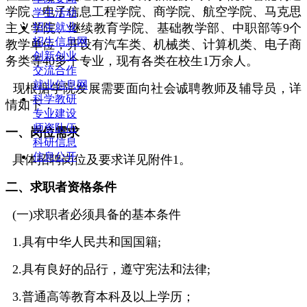
学院、电子信息工程学院、商学院、航空学院、马克思
学生活动
主义学院、继续教育学院、基础教学部、中职部等9个
招生就业
招生信息网
教学单位，开设有汽车类、机械类、计算机类、电子商
创新创业
务类等40多个专业，现有各类在校生1万余人。
交流合作
就业信息网
现根据学院发展需要面向社会诚聘教师及辅导员，详
科学教研
情如下：
专业建设
师资队伍
一、岗位需求
科研信息
信息公开
具体招聘岗位及要求详见附件1。
二、求职者资格条件
(一)求职者必须具备的基本条件
1.具有中华人民共和国国籍;
2.具有良好的品行，遵守宪法和法律;
3.普通高等教育本科及以上学历；