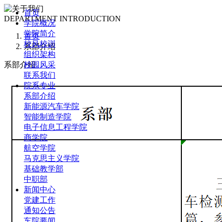
首页
DEPARTMENT INTRODUCTION
学院概况
学院简介
首页
校风校训
系部介绍
组织架构
系部介绍
校园风采
联系我们
院系专业
系部介绍
新能源汽车学院
智能制造学院
电子信息工程学院
商学院
航空学院
马克思主义学院
基础教学部
中职部
新闻中心
党建工作
通知公告
车院要闻